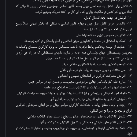
جوان در زمینه های اخلاقی،فرهنگی،علمی وفنی از طریق امر به معروف ونهی از منکر.
9-تلاش برای تحقق بند دوم اصل چهل وسوم قانون اساسی جمهوری اسلامی ایران تا جائی که
آحاد نیروی کار کشور در مالکیت ابزاری که با آن کار می کنند شریک وسهیم گردند.
10-کوشش در جهت ایجاد اشتغال کامل.
11- تاکید بر اجرای کامل اصل چهل وچهارم قانون اساسی به شکلی که بخش تعاونی عملاً وسیع
ترین بخش اقتصادی کشور را تشکیل دهد.
12- تلاش در خصوص توزیع عادلانه درامد ملی.
13- کمک به استقلال در صنعت و کشاورزی میهن اسلامی و قطع وابستگی در کلیه زمینه ها.
14- حمایت از توسعه وتحکیم روابط برادرانه با همه مسلمانان به ویژه کارگران مسلمان وکمک به
محرومان ومستضعفان جهان ،پشتیبانی همه جانبه از مبارزه ملتهای مستظعفی که در راه حق آزادی
مبارزه می کنند و حمایت از حرکتهای حق طلبانه کارگران مستضعف جهان.
15- توسعه وتحکیم روابط برادرانه با تشکلهای اسلامی دیگر.
16- حل اختلاف و داوری مربوط به روابط کار در سطوح کلان.
17 -افزایش مشارکت کارگران در فعالیتهای عمومی و اجتماعی.
18- مبارزه علیه کفر واستکبار جهانی ،نژادپرستی،صهیونیسم وحامیان آنها در سراسر جهان.
19- ایجاد تعهد و احساس مسئولیت در کارگران نسبت به اصلاح امور جامعه.
20 -انجام امور تحقیقاتی و پژوهشی و نیز انتشار نشریات، بولتن و جزوات مربوط به مباحث کارگران.
21 -آموزش کارگران به منظور افزایش مهارت و تجارب حرفه ای آنان.
22- ایجاد و ارتقاء سطح روابط با تشکلات کارگری سراسر جهان و نیز ایفای نمایندگی کارگران
ایران در مجامع و مراجع بین المللی.
23- تشویق کارگران به حضور در صحنه‌های عبادی و دفاع از دستاوردهای انقلاب اسلامی.
24- تشکیل کلاس‌های عقیدتی و فرهنگی و تشویق کارگران به شرکت در آنها.
25- کمک به تشکیل اردوها و گردهمایی‌های مربوط در چهارچوب وظایف و اختیارات و شرکت در
آنها.