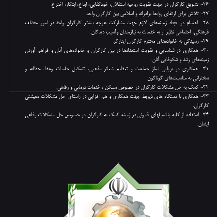
26- تشویق کارگران در جهت تقویت روحیه استقلال، خودکفایی، ابداع، ابتکار، اختراع.
27- تلاش برای ارتقای روابط برادرانه و اسلامی بین کارگران واحد.
28- اهتمام در ایجاد زمینه‌های لازم جهت مشارکت هرچه بیشتر کارگران واحد در امور ​​​​​​​مختلف
فرهنگی، اجتماعی نظیر ارایه خدمات به نیازمندان و‌آسیب دیدگان.
29- رسیدگی به خانواده‌های محترم کارگران ایثارگر.
30- همکاری در شناسایی و تقویت استعدادها در بین کارگران و خانواده‌های آنان و فراهم آوردن
زمینه‌های رشد و شکوفایی آنان.
31- همکاری در برپایی نماز جماعت و تعظیم شعائر مذهبی، تشکیل جلسات وعظ، خطابه و
سخنرانی به مناسبت‌های گوناگون.
32- کمک به حل مشکلات کارگران در خصوص مسکن ، خدمات درمانی و رفاهی.
33- همکاری با دستگاه های ذیربط جهت همکاری و هم افزایی در راستای حل مشکلات معیشتی
کارگران.
34- استفاده از کلیه پتانسیلهای قانونی در زمینه کمک به کارگران در خصوص حل مشکلات رفاهی
ایشان.