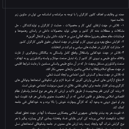
عمده ی وظایف و اهداف کانون کارگران را با توجه به مرامنامه و اساسنامه می توان در عناوین زیر
خلاصه نمود:
1- تلاش در جهت ارتقای کیفی کار و محصولات ، حمایت از کارگران و تولیدکنندگان ، حل
مشکلات و معظلات بدنه کار کشور و جهش تولید محصولات داخلی در راستای رهنمودها و
فرمایشات مقام معظم رهبری( مدظله العالی) مبنی بر « تولید، دانش بیان و اشتغال آفرین».
2- افزایش سطح بهره وری نیروی کار و کوشش در جهت استیفای حقوق قانونی کارگران کشور.
3- مشارکت کارگران در فعالیت های سیاسی و شرکت در انتخابات.
4-تلاش در جهت خودکفایی واستقلال وقطع کامل وابستگی به بیگانگان وجلوگیری از غارت
واتلاف منابع طبیعی و نیروی کار کشور از راه تبدیل صنعت مونتاژ و وابسته وکشاورزی رو به انهدام ،
صنعت وکشاورزی مستقل وجهت دار که در آن منابع طبیعی وانسانی مسلمین با رعایت شرایط اقلیمی
در جهت مصالح اسلام وانقلاب اسلامی وتامین نیازهای عمومی بکار افتد.
5-تلاش در جهت بسط و گسترش تأمین اجتماعی و ایجاد امنیت شغلی.
6-دفاع ازآزادی های انسانی وارزش آفرین که شرط لازم برای شکوفایی استعدادها وتوانائی های
کارگری وسایر اقشار جامعه برای ایفای نقشی خلاق در تعیین سرنوشت اجتماعی خویش است.
7-ریشه کن کردن فقر ومحرومیت از طریق تاکید بر ارزش کار ونفی هر نوع استثمار واستقرار نظام
اقتصادی اسلامی ومنطبق بر قانون اساسی که در آن شخصیت معنوی وانسانی هر فرد تقویت شود
ودر او شوق درونی به وجود آید که کارآئی ومهارت خویش را بالا برده و به خودکفائی فنی جامعه
کمک کند.
8-تقویت هر چه بیشتر نهادهای جمهوری اسلامی وهمکاری صمیمانه با آنها در جهت تحقق اهداف
انقلاب شکوهمند اسلامی وریشه کن کردن بقایای فساد وفحشاء ومادی گرائی ومبارزه پیگیر با هر
نوع گرایش شرک آلود وایجاد زمینه رشد ارزش های معنوی در جامعه وشکوفائی استعدادهای نسل