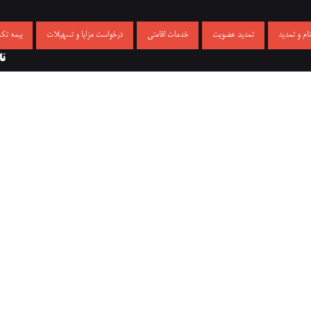
م و تمدید
تمدید عضویت
خدمات اقامتی
درخواست مزایا و تسهیلات
بیمه تک
تا