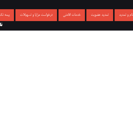
م و تمدید
تمدید عضویت
خدمات اقامتی
درخواست مزایا و تسهیلات
بیمه تک
تا