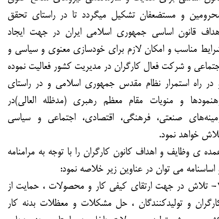
حرومين و مستضعفان تشكيل ميگردد تا در راستاي تحقق
هداف قانون اساسي جمهوري اسلامي ايران در جهت ايجاد
رايط مناسب و امكان لازم براي خودسازي معنوي و سياسي و
جتماعي و شركت فعال كارگران در مدیریت كشور فعاليت نموده
 در راه استمرار نظام مقدس جمهوری اسلامی و در راستای
هنمودها و منویات مقام معظم رهبری (مدظله العالی)در
مينه‌هاي صنعتي، فرهنگي، اقتصادي، اجتماعي‌ و سياسي‌
لاش خواهد نمود.
مده ی وظایف و اهداف کانون کارگران را با توجه به مرامنامه
 اساسنامه می توان در عناوین زیر خلاصه نمود:
1- تلاش در جهت ارتقای کیفی کار و محصولات ، حمایت از
ارگران و تولیدکنندگان ، حل مشکلات و معظلات بدنه کار